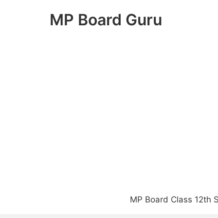
Skip
MP Board Guru
to
content
MP Board Class 12th S