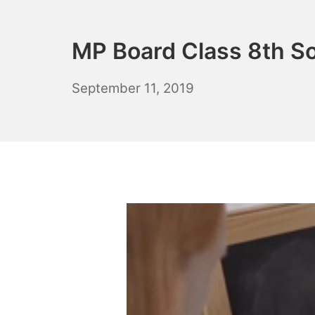
MP Board Class 8th Soc
April
September 11, 2019
20,
2021